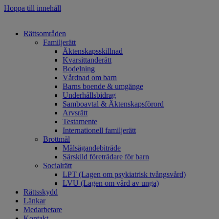
Hoppa till innehåll
Rättsområden
Familjerätt
Äktenskapsskillnad
Kvarsittanderätt
Bodelning
Vårdnad om barn
Barns boende & umgänge
Underhållsbidrag
Samboavtal & Äktenskapsförord
Arvsrätt
Testamente
Internationell familjerätt
Brottmål
Målsägandebiträde
Särskild företrädare för barn
Socialrätt
LPT (Lagen om psykiatrisk tvångsvård)
LVU (Lagen om vård av unga)
Rättsskydd
Länkar
Medarbetare
Kontakt