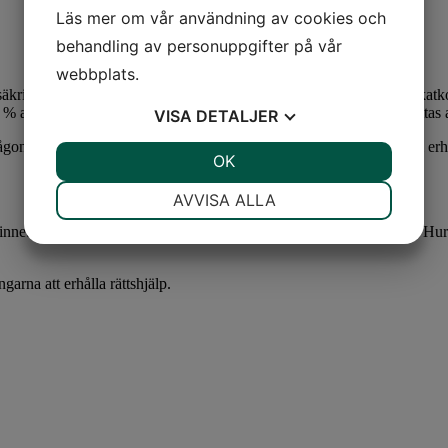
Läs mer om vår användning av cookies och
behandling av personuppgifter på vår
webbplats.
äkringar. Vid en rättslig tvist kan rättsskyddet täcka en del av advokatk
0 % av kostnaderna. Vi hjälper Dig att bedöma om Ditt ärende omfattas 
VISA
DETALJER
 anledning inte beviljar rättsskydd för tvisten kan Du i vissa fall erhå
JA
NEJ
OK
JA
NEJ
NÖDVÄNDIG
INSTÄLLNINGAR
AVVISA ALLA
JA
NEJ
JA
NEJ
nnebär att staten betalar en del av den enskildes advokatkostnader. Hur
MARKNADSFÖRING
STATISTIK
arna att erhålla rättshjälp.