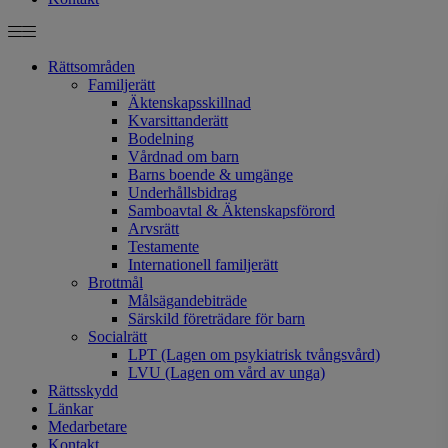
Rättsområden
Familjerätt
Äktenskapsskillnad
Kvarsittanderätt
Bodelning
Vårdnad om barn
Barns boende & umgänge
Underhållsbidrag
Samboavtal & Äktenskapsförord
Arvsrätt
Testamente
Internationell familjerätt
Brottmål
Målsägandebiträde
Särskild företrädare för barn
Socialrätt
LPT (Lagen om psykiatrisk tvångsvård)
LVU (Lagen om vård av unga)
Rättsskydd
Länkar
Medarbetare
Kontakt