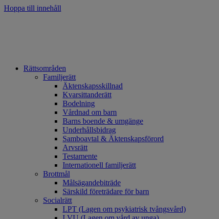
Hoppa till innehåll
Rättsområden
Familjerätt
Äktenskapsskillnad
Kvarsittanderätt
Bodelning
Vårdnad om barn
Barns boende & umgänge
Underhållsbidrag
Samboavtal & Äktenskapsförord
Arvsrätt
Testamente
Internationell familjerätt
Brottmål
Målsägandebiträde
Särskild företrädare för barn
Socialrätt
LPT (Lagen om psykiatrisk tvångsvård)
LVU (Lagen om vård av unga)