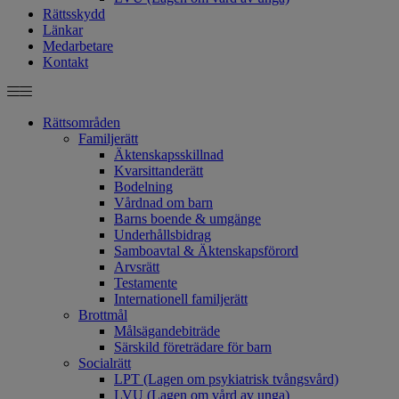
Rättsskydd
Länkar
Medarbetare
Kontakt
Rättsområden
Familjerätt
Äktenskapsskillnad
Kvarsittanderätt
Bodelning
Vårdnad om barn
Barns boende & umgänge
Underhållsbidrag
Samboavtal & Äktenskapsförord
Arvsrätt
Testamente
Internationell familjerätt
Brottmål
Målsägandebiträde
Särskild företrädare för barn
Socialrätt
LPT (Lagen om psykiatrisk tvångsvård)
LVU (Lagen om vård av unga)