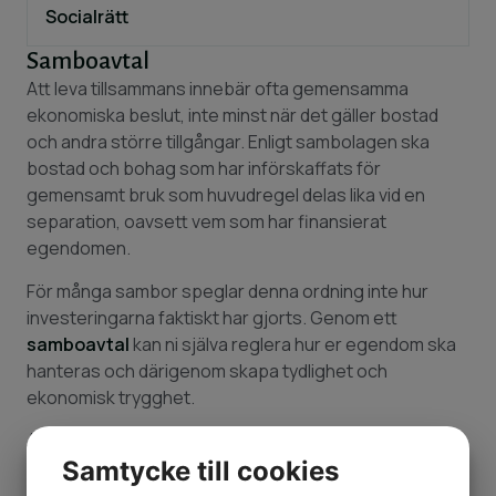
Socialrätt
Samboavtal
Att leva tillsammans innebär ofta gemensamma
ekonomiska beslut, inte minst när det gäller bostad
och andra större tillgångar. Enligt sambolagen ska
bostad och bohag som har införskaffats för
gemensamt bruk som huvudregel delas lika vid en
separation, oavsett vem som har finansierat
egendomen.
För många sambor speglar denna ordning inte hur
investeringarna faktiskt har gjorts. Genom ett
samboavtal
kan ni själva reglera hur er egendom ska
hanteras och därigenom skapa tydlighet och
ekonomisk trygghet.
Advokatbyrån Kardell bistår med rådgivning och
upprättar samboavtal som är juridiskt hållbara och
Samtycke till cookies
utformade efter era individuella förutsättningar.