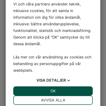
Vi och våra partners använder teknik,
Eftersom sambor som utgångspunkt inte har arvsrätt
inklusive cookies, för att samla in
efter varandra rekommenderar vi ofta att ett
information om dig för olika ändamål,
samboavtal kompletteras med ett
testamente
, för att
inklusive: bättre användarupplevelse,
säkerställa att era önskemål får genomslag även i
funktionalitet, statistik och marknadsföring.
framtiden. Vi är gärna behjälpliga med rådgivning och
upprättande av handlingar anpassade efter just er
Genom att klicka på "OK" samtycker du till
situation.
dessa ändamål.
Äktenskapsförord
Ett äktenskapsförord ger makar eller blivande makar
Läs mer om vår användning av cookies och
möjlighet att själva reglera hur deras egendom ska
behandling av personuppgifter på vår
behandlas vid en eventuell äktenskapsskillnad.
webbplats.
Som huvudregel utgör makars egendom
giftorättsgods, vilket innebär att den ska ingå i en
VISA
DETALJER
bodelning och delas lika mellan makarna. Genom ett
JA
NEJ
OK
JA
NEJ
äktenskapsförord kan ni istället bestämma att viss
egendom ska vara enskild egendom och därmed
NÖDVÄNDIG
INSTÄLLNINGAR
AVVISA ALLA
undantas från en framtida bodelning.