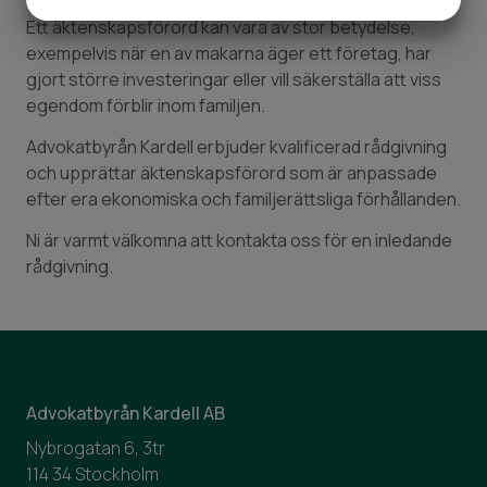
JA
NEJ
JA
NEJ
Ett äktenskapsförord kan vara av stor betydelse,
MARKNADSFÖRING
STATISTIK
exempelvis när en av makarna äger ett företag, har
gjort större investeringar eller vill säkerställa att viss
egendom förblir inom familjen.
Advokatbyrån Kardell erbjuder kvalificerad rådgivning
och upprättar äktenskapsförord som är anpassade
efter era ekonomiska och familjerättsliga förhållanden.
Ni är varmt välkomna att kontakta oss för en inledande
rådgivning.
Advokatbyrån Kardell AB
Nybrogatan 6, 3tr
114 34 Stockholm