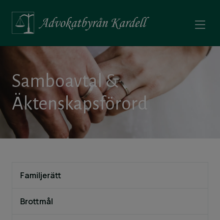
Samboavtal &
Äktenskapsförord
Familjerätt
Brottmål