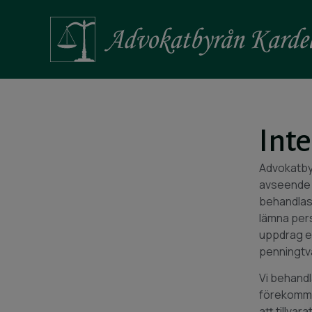
Inte
Advokatbyr
avseende 
behandlas 
lämna pers
uppdrag ef
penningtva
Vi behandla
förekomma
att tillvar