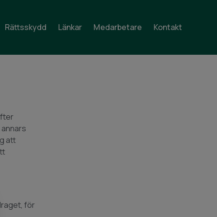
Rättsskydd
Länkar
Medarbetare
Kontakt
fter
m annars
g att
tt
raget, för