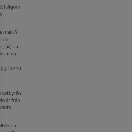
t fullgöra
id
 fall då
 inom
r, (iii) om
fterkomma
Uppgifterna
vokatbyrån
 år från
endets
ell AB om