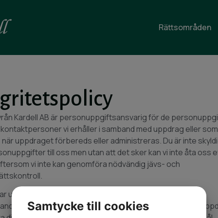
Rättsområden
gritetspolicy
ån Kardell AB är personuppgiftsansvarig för de personuppgi
kontaktpersoner vi erhåller i samband med uppdrag eller so
när uppdraget förbereds eller administreras. Du är inte skyldi
onuppgifter till oss men utan att det sker kan vi inte åta oss e
tersom vi inte kan genomföra nödvändig jävs- och
̈ttskontroll.
r uppgifterna för att genomföra obligatorisk jävs- och (i
Samtycke till cookies
nde fall) penningtvättskontroll, utföra och administrera uppd
ata dina intressen, för redovisnings- och faktureringsändamål.