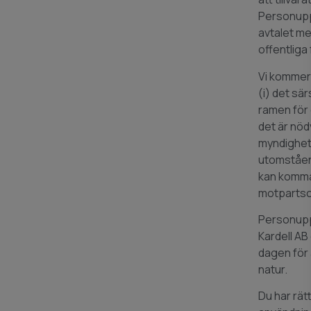
Personuppg
avtalet med
offentliga
Vi kommer i
(i) det sä
ramen för 
det är nö
myndighetsb
utomståen
kan komma 
motpartsomb
Personuppg
Kardell AB 
dagen för 
natur.
Du har rä