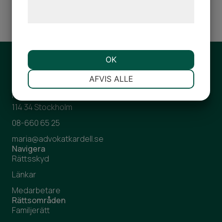
frågor rörande målsägandebiträde eller om Du vill
behandling af persondata på vores
anlita oss.
hjemmeside.
OK
NØDVENDIGE
PRÆFERENCER
AFVIS ALLE
Advokatbyrån Kardell AB
Nybrogatan 6, 3tr
114 34 Stockholm
MARKETING
STATISTIK
08-660 65 25
maria@advokatkardell.se
Navigera
Rättsskyd
Länkar
Medarbetare
Rättsområden
Familjerätt