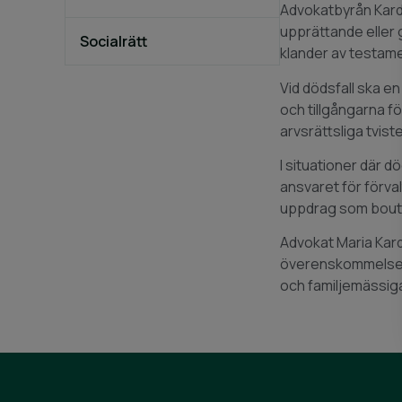
Advokatbyrån Karde
upprättande eller 
Socialrätt
klander av testam
Vid dödsfall ska e
och tillgångarna fö
arvsrättsliga tviste
I situationer där
ansvaret för förva
uppdrag som boutr
Advokat Maria Kard
överenskommelse. Må
och familjemässiga 