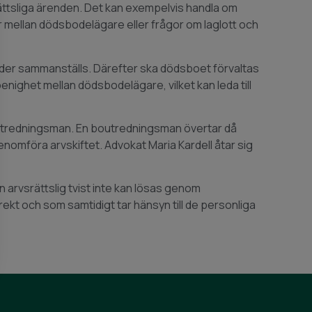
srättsliga ärenden. Det kan exempelvis handla om
r mellan dödsbodelägare eller frågor om laglott och
ulder sammanställs. Därefter ska dödsboet förvaltas
oenighet mellan dödsbodelägare, vilket kan leda till
outredningsman. En boutredningsman övertar då
nomföra arvskiftet. Advokat Maria Kardell åtar sig
 arvsrättslig tvist inte kan lösas genom
rekt och som samtidigt tar hänsyn till de personliga