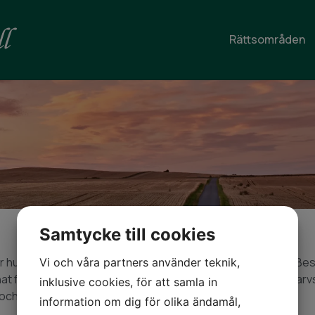
Rättsområden
Samtycke till cookies
r hur en persons tillgångar ska fördelas efter ett dödsfall. 
Vi och våra partners använder teknik,
at frågor om arv, testamente, laglott, bouppteckning och arvsk
inklusive cookies, för att samla in
 och känslomässigt svåra.
information om dig för olika ändamål,