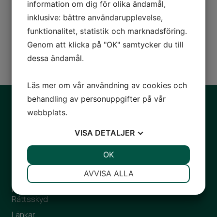
information om dig för olika ändamål,
inklusive: bättre användarupplevelse,
Socialrätt
funktionalitet, statistik och marknadsföring.
Genom att klicka på "OK" samtycker du till
dessa ändamål.
Läs mer om vår användning av cookies och
behandling av personuppgifter på vår
webbplats.
Advokatbyrån Kardell AB
VISA
DETALJER
Nybrogatan 6, 3tr
114 34 Stockholm
JA
NEJ
OK
JA
NEJ
08-660 65 25
NÖDVÄNDIG
INSTÄLLNINGAR
AVVISA ALLA
maria@advokatkardell.se
Navigera
JA
NEJ
JA
NEJ
Rättsskyd
MARKNADSFÖRING
STATISTIK
Länkar